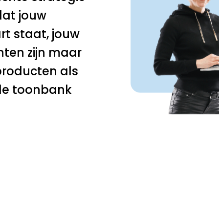
dat jouw
t staat, jouw
nten zijn maar
producten als
de toonbank