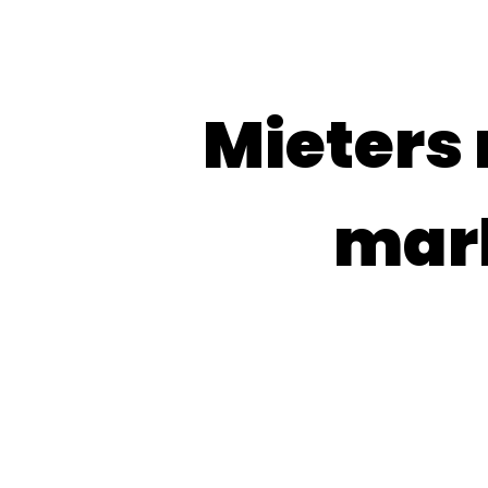
Mieters 
mark