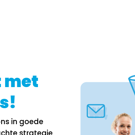
 met
s!
ons in goede
chte strategie